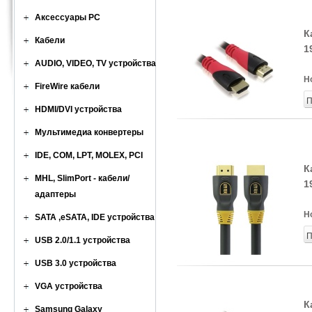
Аксессуары PC
К
Кабели
1
AUDIO, VIDEO, TV устройства
Н
FireWire кабели
П
HDMI/DVI устройства
Мультимедиа конвертеры
IDE, COM, LPT, MOLEX, PCI
К
MHL, SlimPort - кабели/
1
адаптеры
Н
SATA ,eSATA, IDE устройства
П
USB 2.0/1.1 устройства
USB 3.0 устройства
VGA устройства
К
Samsung Galaxy