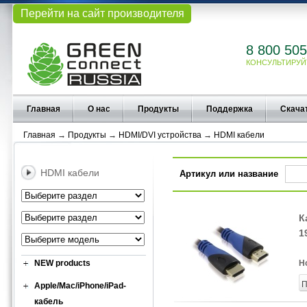
Перейти на сайт производителя
8 800 505
КОНСУЛЬТИРУЙ
Главная
О нас
Продукты
Поддержка
Скача
Главная
→
Продукты
→
HDMI/DVI устройства
→
HDMI кабели
HDMI кабели
Артикул или название
К
1
NEW products
Н
П
Apple/Mac/iPhone/iPad-
кабель