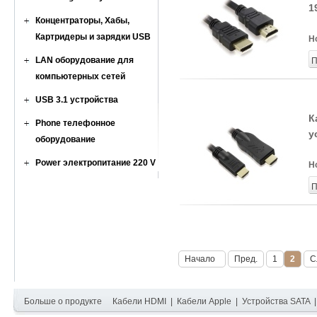
1
Концентраторы, Хабы,
Картридеры и зарядки USB
Н
LAN оборудование для
П
компьютерных сетей
USB 3.1 устройства
К
Phone телефонное
у
оборудование
Power электропитание 220 V
Н
П
Начало
Пред.
1
2
С
Больше о продукте
Кабели HDMI
|
Кабели Apple
|
Устройства SATA