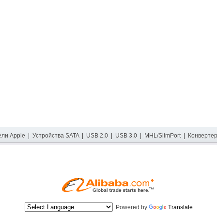
ели Apple
|
Устройства SATA
|
USB 2.0
|
USB 3.0
|
MHL/SlimPort
|
Конверте
Powered by
Translate