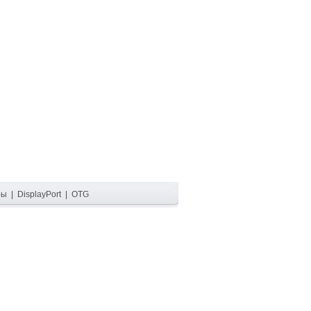
ры
|
DisplayPort
|
OTG