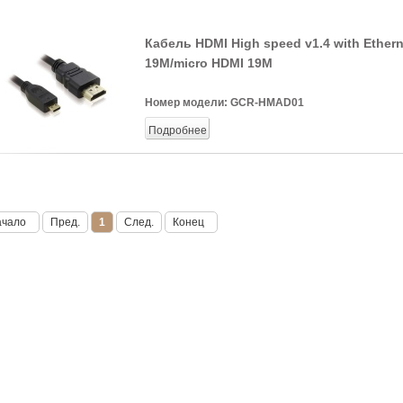
Кабель HDMI High speed v1.4 with Ether
19M/micro HDMI 19M
Номер модели:
GCR-HMAD01
Подробнее
ачало
Пред.
1
След.
Конец