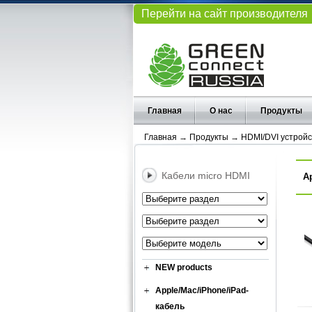
Перейти на сайт производителя
Главная
О нас
Продукты
Главная
→
Продукты
→
HDMI/DVI устройс
Кабели micro HDMI
А
NEW products
Apple/Mac/iPhone/iPad-
кабель