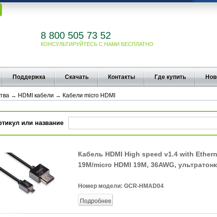
8 800 505 73 52
КОНСУЛЬТИРУЙТЕСЬ С НАМИ БЕСПЛАТНО
Поддержка
Скачать
Контакты
Где купить
Нов
тва
→
HDMI кабели
→
Кабели micro HDMI
ртикул или название
Кабель HDMI High speed v1.4 with Ethern
19M/micro HDMI 19M, 36AWG, ультратон
Номер модели:
GCR-HMAD04
Подробнее