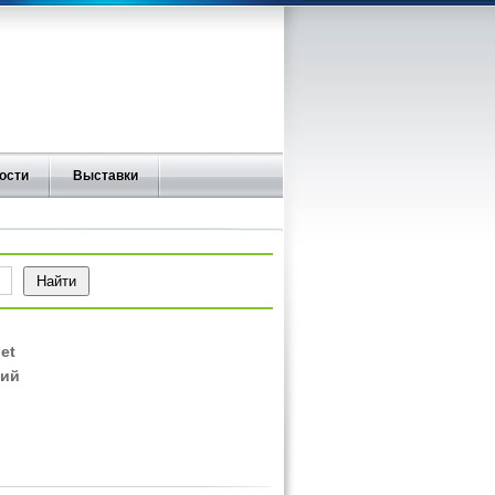
ости
Выставки
et
кий