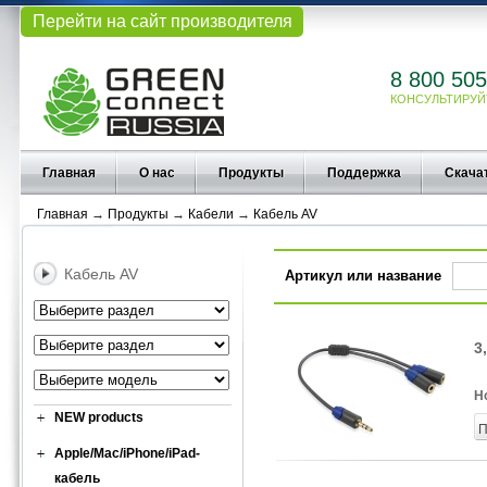
Перейти на сайт производителя
8 800 505
КОНСУЛЬТИРУЙ
Главная
О нас
Продукты
Поддержка
Скача
Главная
→
Продукты
→
Кабели
→
Кабель AV
Кабель AV
Артикул или название
3
Н
NEW products
П
Apple/Mac/iPhone/iPad-
кабель