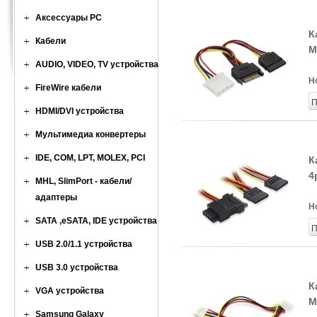
Аксессуары PC
К
Кабели
M
AUDIO, VIDEO, TV устройства
Н
FireWire кабели
П
HDMI/DVI устройства
Мультимедиа конвертеры
IDE, COM, LPT, MOLEX, PCI
К
4
MHL, SlimPort - кабели/
адаптеры
Н
SATA ,eSATA, IDE устройства
П
USB 2.0/1.1 устройства
USB 3.0 устройства
К
VGA устройства
M
Samsung Galaxy