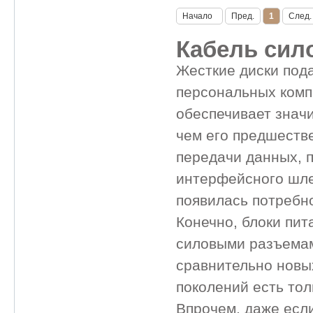
Начало
Пред.
1
След.
Кабель сил
Жесткие диски по
персональных ком
обеспечивает знач
чем его предшестве
передачи данных, 
интерфейсного шлей
появилась потребно
Конечно, блоки пи
силовыми разъемами
сравнительно новы
поколений есть тол
Впрочем, даже если