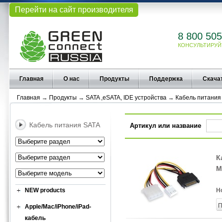
Перейти на сайт производителя
8 800 505
КОНСУЛЬТИРУЙ
Главная
О нас
Продукты
Поддержка
Скача
Главная
→
Продукты
→
SATA ,eSATA, IDE устройства
→
Кабель питания
Кабель питания SATA
Артикул или название
К
M
NEW products
Н
П
Apple/Mac/iPhone/iPad-
кабель