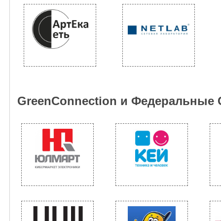
GreenConnection и Федеральные 