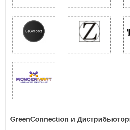
GreenConnection и Дистрибьюто