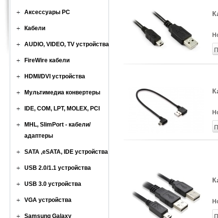
Аксессуары PC
К
Кабели
Н
AUDIO, VIDEO, TV устройства
П
FireWire кабели
HDMI/DVI устройства
К
Мультимедиа конвертеры
IDE, COM, LPT, MOLEX, PCI
Н
MHL, SlimPort - кабели/
П
адаптеры
SATA ,eSATA, IDE устройства
USB 2.0/1.1 устройства
К
USB 3.0 устройства
VGA устройства
Н
Samsung Galaxy
П