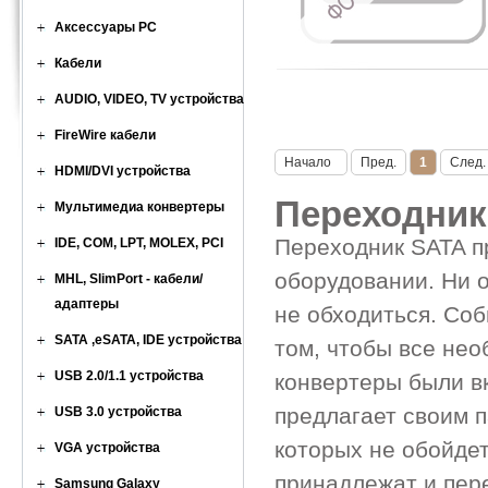
Аксессуары PC
Кабели
AUDIO, VIDEO, TV устройства
FireWire кабели
Начало
Пред.
1
След.
HDMI/DVI устройства
Переходник
Мультимедиа конвертеры
Переходник SATA п
IDE, COM, LPT, MOLEX, PCI
оборудовании. Ни 
MHL, SlimPort - кабели/
адаптеры
не обходиться. Соб
SATA ,eSATA, IDE устройства
том, чтобы все нео
USB 2.0/1.1 устройства
конвертеры были в
предлагает своим 
USB 3.0 устройства
которых не обойде
VGA устройства
принадлежат и пере
Samsung Galaxy