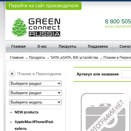
Перейти на сайт производителя
8 800 505
КОНСУЛЬТИРУЙ
Главная
О нас
Продукты
Поддержка
Скача
Главная
→
Продукты
→
SATA ,eSATA, IDE устройства
→
Планки и Перех
Планки и Переходники
Артикул или название
NEW products
Apple/Mac/iPhone/iPad-
кабель