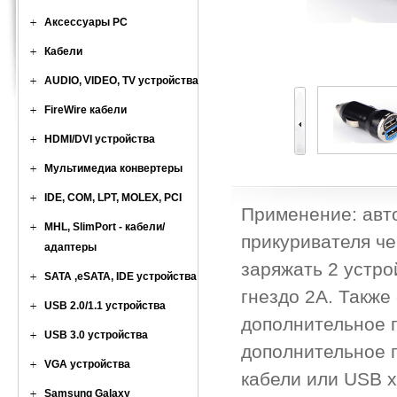
Аксессуары PC
Кабели
AUDIO, VIDEO, TV устройства
FireWire кабели
HDMI/DVI устройства
Мультимедиа конвертеры
IDE, COM, LPT, MOLEX, PCI
Применение: авт
MHL, SlimPort - кабели/
прикуривателя ч
адаптеры
заряжать 2 устро
SATA ,eSATA, IDE устройства
гнездо 2A. Также
USB 2.0/1.1 устройства
дополнительное п
USB 3.0 устройства
дополнительное 
VGA устройства
кабели или USB х
Samsung Galaxy