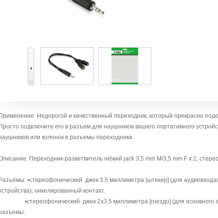
Применение: Недорогой и качественный переходник, который прекрасно подо
Просто подключите его в разъем для наушников вашего портативного устройст
наушников или колонок в разъемы переходника.
Описание: Переходник-разветвитель гибкий jack 3,5 mm M/3,5 mm F x 2, стерео
Разъёмы: •стереофонический джек 3.5 миллиметра [штекер] (для аудиовхода
устройства), никелированный контакт.
•стереофонический джек 2х3.5 миллиметра [гнездо] (для основного ау
разъемы.