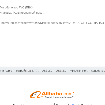
Тип оболочки: PVC (ПВХ)
Упаковка: Фольгированный пакет.
Продукция соответствует следующим сертификатам: RoHS, CE, FCC, TIA, ISO
ели Apple
|
Устройства SATA
|
USB 2.0
|
USB 3.0
|
MHL/SlimPort
|
Конверте