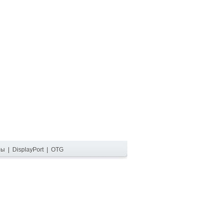
ры
|
DisplayPort
|
OTG