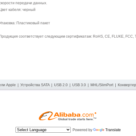
скорости передачи данных.
Цвет кабеля: черный
Упаковка: Пластиковый пакет
Продукция соответствует следующим сертификатам: RoHS, CE, FLUKE, FCC, T
ели Apple
|
Устройства SATA
|
USB 2.0
|
USB 3.0
|
MHL/SlimPort
|
Конверте
Powered by
Translate