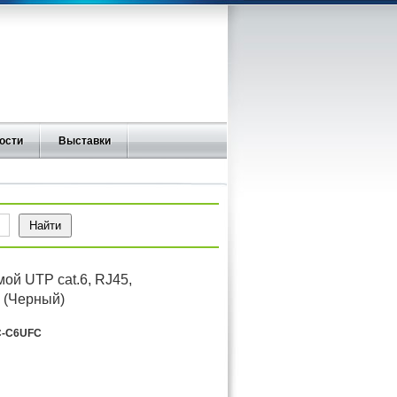
ости
Выставки
ой UTP cat.6, RJ45,
й (Черный)
-C6UFC