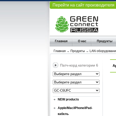
Перейти на сайт производителя
Главная
О нас
Продукты
Главная
→
Продукты
→
LAN оборудовани
Патч-корд категории 6
А
NEW products
Apple/Mac/iPhone/iPad-
кабель