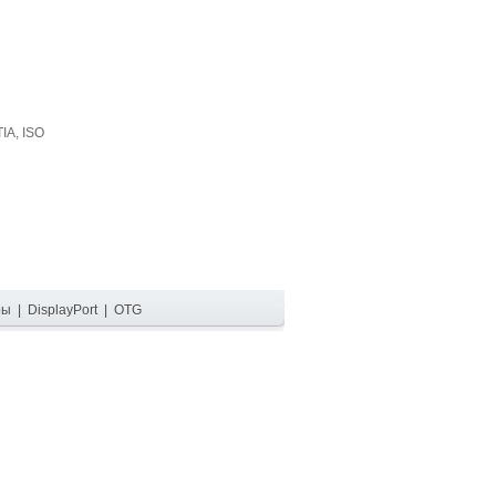
IA, ISO
ры
|
DisplayPort
|
OTG