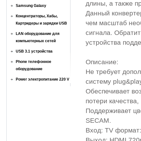
длины, а также п
Samsung Galaxy
Данный конвертер
Концентраторы, Хабы,
чем масштаб нео
Картридеры и зарядки USB
сигнала. Обратит
LAN оборудование для
компьютерных сетей
устройства подд
USB 3.1 устройства
Описание:
Phone телефонное
оборудование
Не требует допо
Power электропитание 220 V
систему plug&play
Обеспечивает во
потери качества,
Поддерживает цв
SECAM.
Вход: TV формат:
Выход: HDMI 720