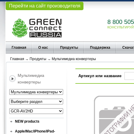
Перейти на сайт производителя
8 800 505
КОНСУЛЬТИРУЙ
Главная
О нас
Продукты
Поддержка
Скача
Главная
→
Продукты
→
Мультимедиа конвертеры
Мультимедиа
Артикул или название
конвертеры
NEW products
Apple/Mac/iPhone/iPad-