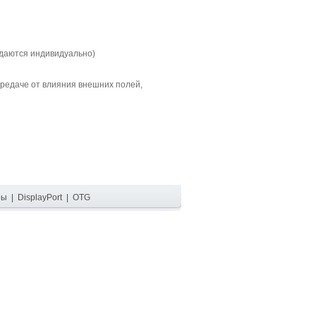
ждаются индивидуально)
редаче от влияния внешних полей,
ры
|
DisplayPort
|
OTG