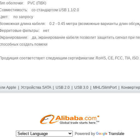
Тип оболочки: PVC (ПВХ)
Совместимость: со стандартом USB 1.1/2.0
Цвет: по запросу
Возможная длина кабеля: 0.2 - 0.45 метра (возможные варианты длин обсу
Ферритовые фильтры: нет
Экранирование: да, экранирование кабеля позволит защитить сигнал при пе
способных создать помехи
Продукция соответствует следующим сертификатам: RoHS, CE, FCC, TIA, ISO.
ели Apple
|
Устройства SATA
|
USB 2.0
|
USB 3.0
|
MHL/SlimPort
|
Конверте
Powered by
Translate