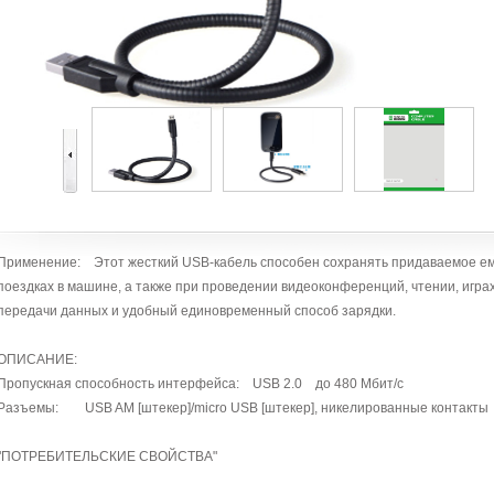
Применение: Этот жесткий USB-кабель способен сохранять придаваемое ему
поездках в машине, а также при проведении видеоконференций, чтении, играх
передачи данных и удобный единовременный способ зарядки.
ОПИСАНИЕ:
Пропускная способность интерфейса: USB 2.0 до 480 Мбит/с
Разъемы: USB AM [штекер]/micro USB [штекер], никелированные контакты
"ПОТРЕБИТЕЛЬСКИЕ СВОЙСТВА"