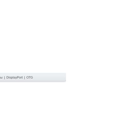
ры
|
DisplayPort
|
OTG