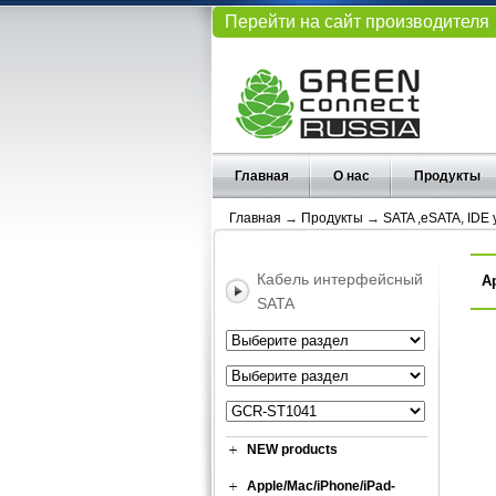
Перейти на сайт производителя
Главная
О нас
Продукты
Главная
→
Продукты
→
SATA ,eSATA, IDE
Кабель интерфейсный
А
SATA
NEW products
Apple/Mac/iPhone/iPad-