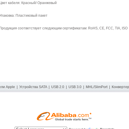
Цвет кабеля: Красный/ Оранжевый
Упаковка: Пластиковый пакет
Продукция соответствует следующим сертификатам: RoHS, CE, FCC, TIA, ISO
ели Apple
|
Устройства SATA
|
USB 2.0
|
USB 3.0
|
MHL/SlimPort
|
Конверте