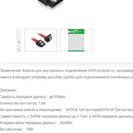
Применение: Кабель для внутреннего подключения SATA устройств. наприме
памяти.Благодаря угловому разъёму удобен для подключения в стеснённых у
Описание:
Скорость передачи данных:: до 6Gbps
Количество контактов: 7 pin
Тип разъемов кабеля и переходника: SATA III 7pin [штекер]/SATA III 7pin [штек
Совместимость: с SATAII передачи данных до 3 Гбит и SATA передачи данных 
Толщина жилы передачи данных: 26AWG
Тип оболочки: ПВХ