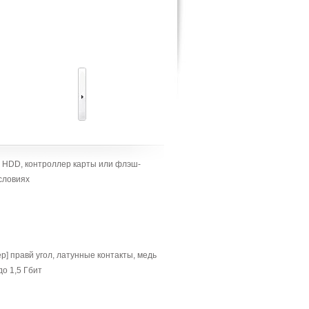
р HDD, контроллер карты или флэш-
словиях
ер] правй угол, латунные контакты, медь
до 1,5 Гбит