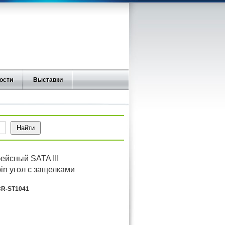
ости
Выставки
ейсный SATA III
7pin угол с защелками
R-ST1041