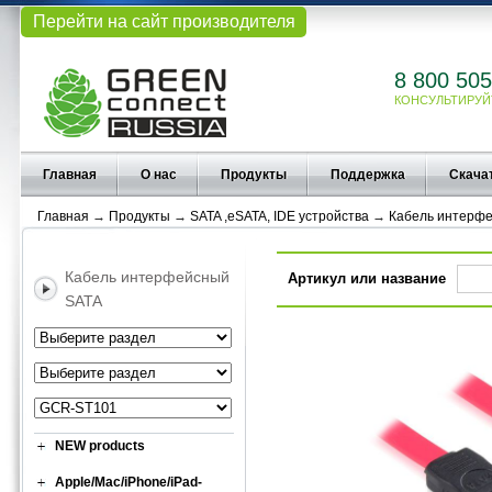
Перейти на сайт производителя
8 800 505
КОНСУЛЬТИРУЙ
Главная
О нас
Продукты
Поддержка
Скача
Главная
→
Продукты
→
SATA ,eSATA, IDE устройства
→
Кабель интерф
Кабель интерфейсный
Артикул или название
SATA
NEW products
Apple/Mac/iPhone/iPad-