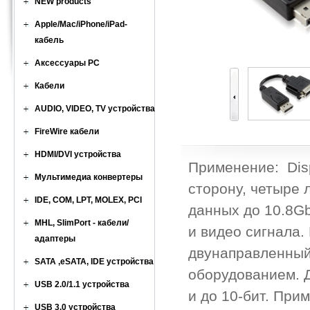
NEW products
Apple/Mac/iPhone/iPad-
кабель
Аксессуары PC
Кабели
AUDIO, VIDEO, TV устройства
FireWire кабели
HDMI/DVI устройства
Применение: Disp
Мультимедиа конвертеры
сторону, четыре 
IDE, COM, LPT, MOLEX, PCI
данных до 10.8Gb
MHL, SlimPort - кабели/
и видео сигнала.
адаптеры
двунаправленный
SATA ,eSATA, IDE устройства
оборудованием. 
USB 2.0/1.1 устройства
и до 10-бит. При
USB 3.0 устройства