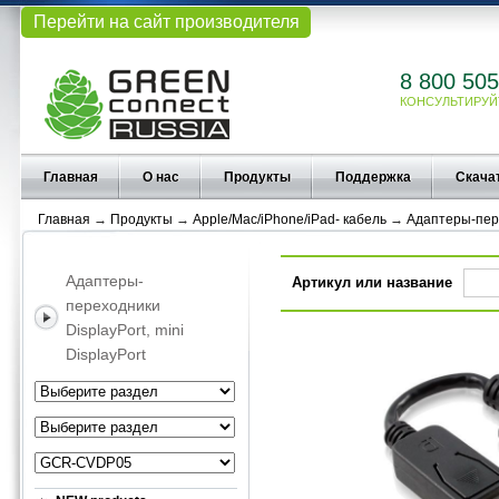
Перейти на сайт производителя
8 800 505
КОНСУЛЬТИРУЙ
Главная
О нас
Продукты
Поддержка
Скача
Главная
→
Продукты
→
Apple/Mac/iPhone/iPad- кабель
→
Адаптеры-пере
Адаптеры-
Артикул или название
переходники
DisplayPort, mini
DisplayPort