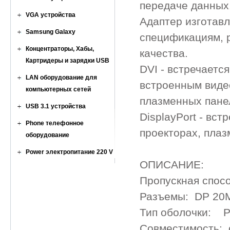
передаче данных
VGA устройства
Адаптер изготавл
Samsung Galaxy
спецификациям, 
Концентраторы, Хабы,
качества.
Картридеры и зарядки USB
DVI - встречаетс
LAN оборудование для
встроенным видео
компьютерных сетей
плазменных пане
USB 3.1 устройства
DisplayPort - вс
Phone телефонное
проекторах, плаз
оборудование
Power электропитание 220 V
ОПИСАНИЕ:
Пропускная спо
Разъемы: DP 20M 
Тип оболочки: P
Совместимость: с