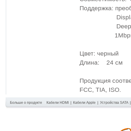
Поддержка: преоб
DisplayPort 
Deep Color 
1Mbps двунап
Цвет: черный
Длина: 24 см
Продукция соотв
FCC, TIA, ISO.
Больше о продукте
Кабели HDMI
|
Кабели Apple
|
Устройства SATA