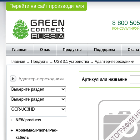
Перейти на сайт производителя
8 800 505
КОНСУЛЬТИРУЙ
Главная
О нас
Продукты
Поддержка
Скача
Главная
→
Продукты
→
USB 3.1 устройства
→
Адаптер-переходники
Адаптер-переходники
Артикул или название
NEW products
Apple/Mac/iPhone/iPad-
кабель