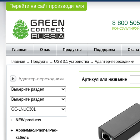
Перейти на сайт производителя
8 800 505
КОНСУЛЬТИРУЙ
Главная
О нас
Продукты
Поддержка
Скача
Главная
→
Продукты
→
USB 3.1 устройства
→
Адаптер-переходники
Адаптер-переходники
Артикул или название
NEW products
Apple/Mac/iPhone/iPad-
кабель