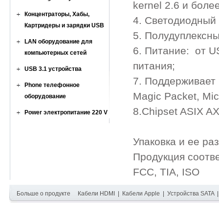
kernel 2.6 и боле
Концентраторы, Хабы,
4. Светодиодный
Картридеры и зарядки USB
5. Полудуплексн
LAN оборудование для
6. Питание: от U
компьютерных сетей
питания;
USB 3.1 устройства
7. Поддерживает
Phone телефонное
Magic Packet, Mic
оборудование
8.Chipset ASIX A
Power электропитание 220 V
Упаковка и ее ра
Продукция соотв
FCC, TIA, ISO
Больше о продукте
Кабели HDMI
|
Кабели Apple
|
Устройства SATA