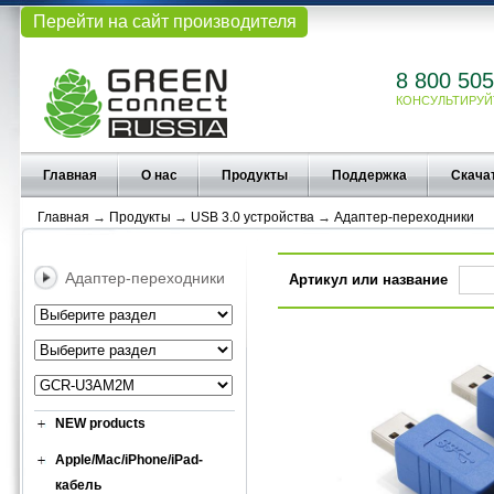
Перейти на сайт производителя
8 800 505
КОНСУЛЬТИРУЙ
Главная
О нас
Продукты
Поддержка
Скача
Главная
→
Продукты
→
USB 3.0 устройства
→
Адаптер-переходники
Адаптер-переходники
Артикул или название
NEW products
Apple/Mac/iPhone/iPad-
кабель