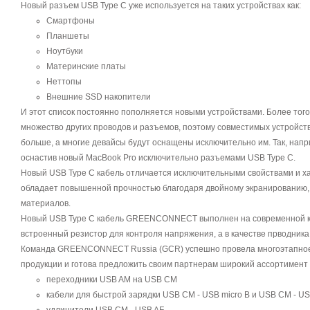
Новый разъем USB Type C уже используется на таких устройствах как:
Смартфоны
Планшеты
Ноутбуки
Материнские платы
Неттопы
Внешние SSD накопители
И этот список постоянно пополняется новыми устройствами. Более того
множество других проводов и разъемов, поэтому совместимых устройств
больше, а многие девайсы будут оснащены исключительно им. Так, напр
оснастив новый MacBook Pro исключительно разъемами USB Type C.
Новый USB Type C кабель отличается исключительными свойствами и х
обладает повышенной прочностью благодаря двойному экранированию,
материалов.
Новый USB Type C кабель GREENCONNECT выполнен на современной к
встроенный резистор для контроля напряжения, а в качестве прводника
Команда GREENCONNECT Russia (GCR) успешно провела многоэтапное
продукции и готова предложить своим партнерам широкий ассортимент 
переходники USB AM на USB CM
кабели для быстрой зарядки USB CM - USB micro B и USB CM - US