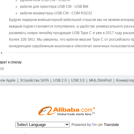
удлинители USB CM - USB AF
кабели для принтера USB CM - USB BM
кабели-конвертеры USB CM - COM RS232
Будучи лидером компьютерной кабельной отрасли мы не можем игнориро
каждым годом становится популярнее, а удобство универсального разъ
развивать новую линейку продукции USB Type C и уже в 2017 году расш
более 100 SKU. Мы уверены, что кабели версии Type C от российского 
конкуренцию зарубежным аналогам и обеспечат конечных пользовател
врат к списку
пїЅ
ели Apple
|
Устройства SATA
|
USB 2.0
|
USB 3.0
|
MHL/SlimPort
|
Конверте
Powered by
Translate