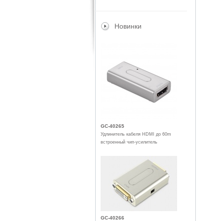
Новинки
GC-40265
Удлинитель кабеля HDMI до 60m
встроенный чип-усилитель
GC-40266