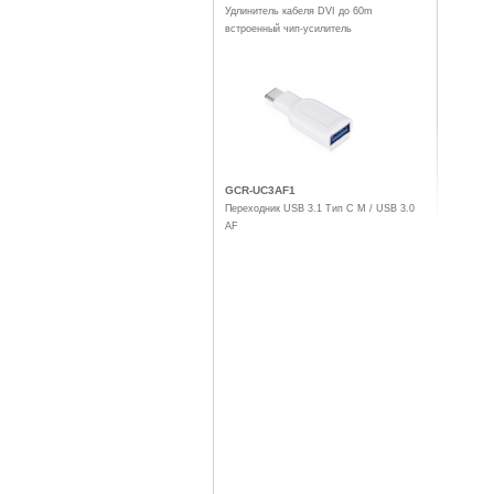
Удлинитель кабеля DVI до 60m
встроенный чип-усилитель
GCR-UC3AF1
Переходник USB 3.1 Тип C M / USB 3.0
AF