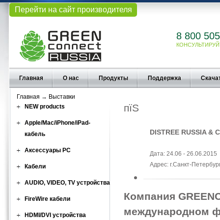
Перейти на сайт производителя
8 800 505
КОНСУЛЬТИРУЙ
Главная
О нас
Продукты
Поддержка
Скача
Главная
→
Выставки
пїЅ
NEW products
Apple/Mac/iPhone/iPad-
DISTREE RUSSIA & C
кабель
Аксессуары PC
Дата: 24.06 - 26.06.2015
Адрес: г.Санкт-Петербург
Кабели
AUDIO, VIDEO, TV устройства
Компания GREENC
FireWire кабели
международном ф
HDMI/DVI устройства