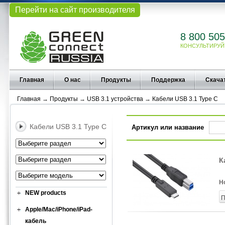
Перейти на сайт производителя
8 800 505
КОНСУЛЬТИРУЙ
Главная
О нас
Продукты
Поддержка
Скача
Главная
→
Продукты
→
USB 3.1 устройства
→
Кабели USB 3.1 Type C
Кабели USB 3.1 Type C
Артикул или название
К
Н
NEW products
П
Apple/Mac/iPhone/iPad-
кабель