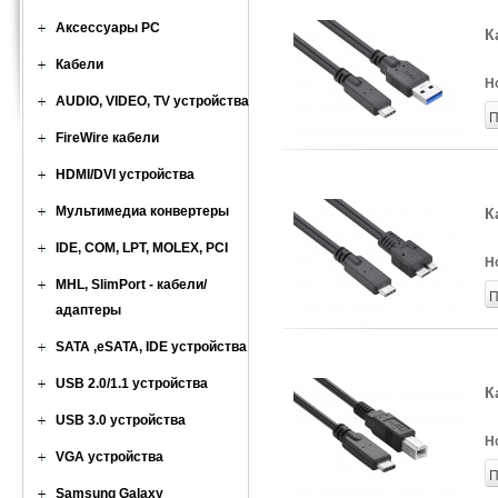
Аксессуары PC
К
Кабели
Н
AUDIO, VIDEO, TV устройства
П
FireWire кабели
HDMI/DVI устройства
Мультимедиа конвертеры
К
IDE, COM, LPT, MOLEX, PCI
Н
MHL, SlimPort - кабели/
П
адаптеры
SATA ,eSATA, IDE устройства
USB 2.0/1.1 устройства
К
USB 3.0 устройства
Н
VGA устройства
П
Samsung Galaxy