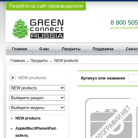
Перейти на сайт производителя
8 800 505
КОНСУЛЬТИРУЙ
Главная
О нас
Продукты
Поддержка
Скача
Главная
→
Продукты
→
NEW products
NEW products
Артикул или название
NEW products
Apple/Mac/iPhone/iPad-
кабель