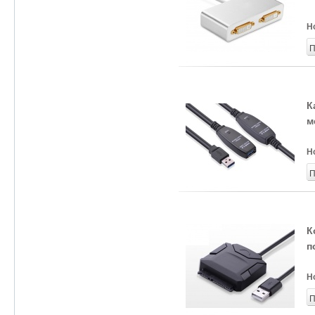
Н
П
К
м
Н
П
К
п
Н
П