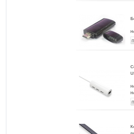
Б
Н
П
С
U
Н
Н
П
К
п