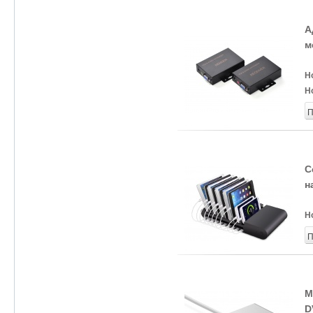
А
м
Н
Н
П
С
н
Н
П
М
D