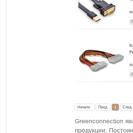
Н
П
К
P
Н
П
Начало
Пред.
1
След.
Greenconnection я
продукции. Постоя