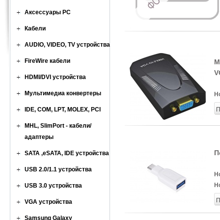
Аксессуары PC
Кабели
AUDIO, VIDEO, TV устройства
FireWire кабели
М
V
HDMI/DVI устройства
Мультимедиа конвертеры
Н
IDE, COM, LPT, MOLEX, PCI
П
MHL, SlimPort - кабели/
адаптеры
П
SATA ,eSATA, IDE устройства
USB 2.0/1.1 устройства
Н
Н
USB 3.0 устройства
П
VGA устройства
Samsung Galaxy