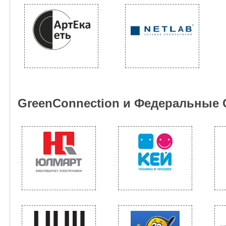
GreenConnection и Федеральные 