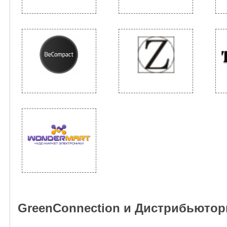
GreenConnection и Дистрибьюто