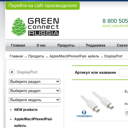
Перейти на сайт производителя
8 800 505
КОНСУЛЬТИРУЙ
Главная
О нас
Продукты
Поддержка
Скача
Главная
→
Продукты
→
Apple/Mac/iPhone/iPad- кабель
→
DisplayPort
DisplayPort
Артикул или название
К
Н
NEW products
П
Apple/Mac/iPhone/iPad-
кабель