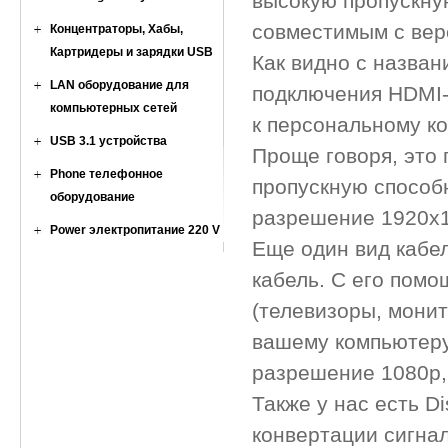
высокую пропускную
совместимым с верс
Концентраторы, Хабы,
Картридеры и зарядки USB
Как видно с назван
LAN оборудование для
подключения HDMI-
компьютерных сетей
к персональному к
USB 3.1 устройства
Проще говоря, это 
Phone телефонное
пропускную способн
оборудование
разрешение 1920x12
Power электропитание 220 V
Еще один вид кабел
кабель. С его пом
(телевизоры, монит
вашему компьютеру.
разрешение 1080p, 
Также у нас есть D
конвертации сигна