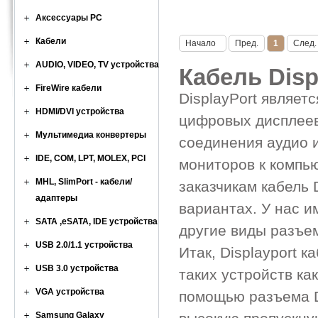
Аксессуары PC
Кабели
Начало
Пред.
1
След.
AUDIO, VIDEO, TV устройства
Кабель Disp
FireWire кабели
DisplayPort являе
HDMI/DVI устройства
цифровых дисплеев
Мультимедиа конвертеры
соединения аудио 
IDE, COM, LPT, MOLEX, PCI
мониторов к компь
MHL, SlimPort - кабели/
заказчикам кабель 
адаптеры
вариантах. У нас и
SATA ,eSATA, IDE устройства
другие виды разъе
USB 2.0/1.1 устройства
Итак, Displayport 
USB 3.0 устройства
таких устройств ка
VGA устройства
помощью разъема D
Samsung Galaxy