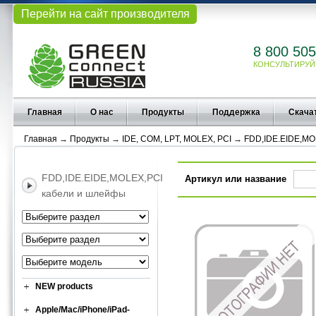
Перейти на сайт производителя
8 800 505
КОНСУЛЬТИРУЙ
Главная
О нас
Продукты
Поддержка
Скача
Главная
→
Продукты
→
IDE, COM, LPT, MOLEX, PCI
→
FDD,IDE.EIDE,MO
FDD,IDE.EIDE,MOLEX,PCI
Артикул или название
кабели и шлейфы
NEW products
Apple/Mac/iPhone/iPad-