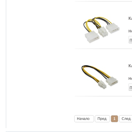
К
Н
П
К
Н
П
Начало
Пред.
1
След.