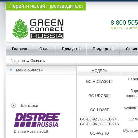
Перейти на сайт производителя
8 800 505
КОНСУЛЬТИРУЙ
Главная
О нас
Продукты
Поддержка
Скача
Главная
→
Скачать
Меню области
МОДЕЛЬ
Перек
GC-HDSW3012
Зар
GC-UDCS01
концен
Выставки
Конверт
GC-U32ST
GC-EL-92 , GC-EL-94 ,
Спли
GC-EL-96 , GC-EL-916
Мультим
Distree Russia 2016
GC-AV2HD