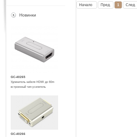
Начало
Пред.
1
След.
Новинки
GC-40265
Удлинитель кабеля HDMI до 60m
встроенный чип-усилитель
GC-40266