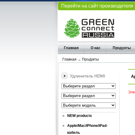
Перейти на сайт производителя
Главная
О нас
Продукты
Главная
→
Продукты
Удлинитель HDMI
А
Эле
NEW products
Apple/Mac/iPhone/iPad-
кабель