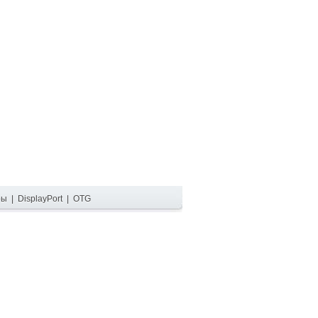
ры
|
DisplayPort
|
OTG