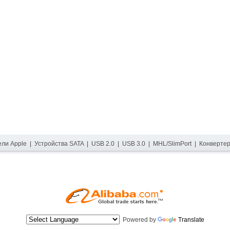
ели Apple
|
Устройства SATA
|
USB 2.0
|
USB 3.0
|
MHL/SlimPort
|
Конверте
Powered by
Translate