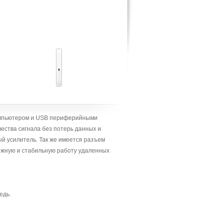
компьютером и USB периферийными
чества сигнала без потерь данных и
й усилитель. Так же имеется разъем
дежную и стабильную работу удаленных
едь.