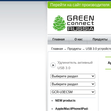
Перейти на сайт производителя
Главная
О нас
Продукты
Главная
→
Продукты
→
USB 3.0 устройст
Удлинитель активный
А
USB 3.0
NEW products
Apple/Mac/iPhone/iPad-