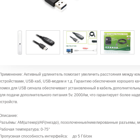
Применение: Активный удлинитель помогает увеличить расстояния между 
устройствами, USB-хаб, USB-модем и т.д. Гарантию обеспечения хорошего ка
помех для USB сигнала обеспечивает установленный в кабель дополнительны
для подачи дополнительного питания 5v. 2000Ам, что гарантирует более на
устройств.
Описание:
Разъёмы: AM(штекер)/AF(гнездо), позолоченные/никелированные разъемы, м
Рабочая температура: 0-75°
Пропускная способность интерфейса: до 5 Гб/сек