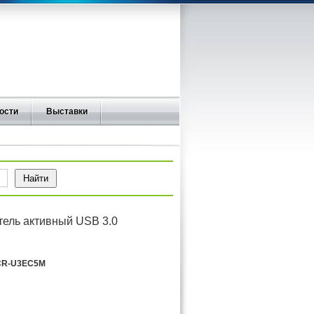
ости
Выставки
тель активный USB 3.0
CR-U3EC5M