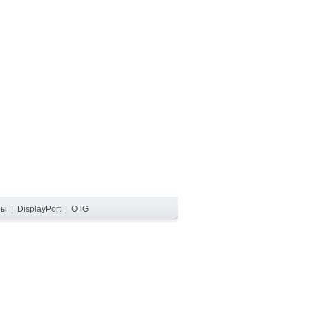
ры
|
DisplayPort
|
OTG