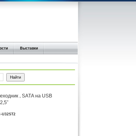
ости
Выставки
еходник , SATA на USB
2,5"
-U32ST2