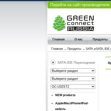
Перейти на сайт производителя
Главная
О нас
Продукты
Главная
→
Продукты
→
SATA ,eSATA, IDE
SATA,IDE Переходники
А
NEW products
Apple/Mac/iPhone/iPad-
кабель