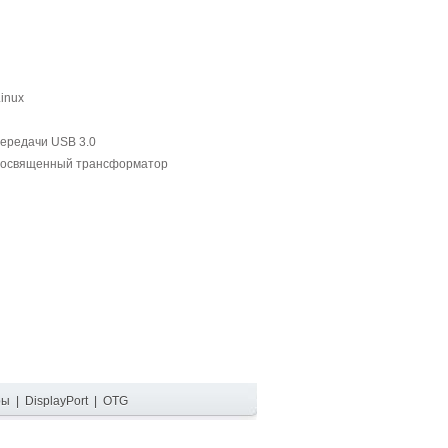
Linux
передачи USB 3.0
е, посвященный трансформатор
ры
|
DisplayPort
|
OTG