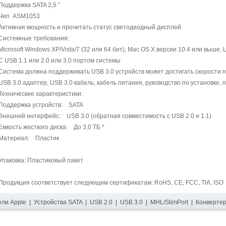
Поддержка SATA 2,5 "
Чип ASM1053
Активная мощность и прочитать статус светодиодный дисплей
Системные требования:
Microsoft Windows XP/Vista/7 (32 или 64 бит), Mac OS X версии 10.4 или выше, 
С USB 1.1 или 2.0 или 3.0 портом системы
Система должна поддерживать USB 3.0 устройств может достигать скорости 
USB 3.0 адаптер, USB 3.0 кабель, кабель питания, руководство по установк
Технические характеристики:
Поддержка устройств: SATA
Внешний интерфейс: USB 3.0 (обратная совместимость с USB 2.0 и 1.1)
Емкость жесткого диска: До 3,0 ТБ *
Материал: Пластик
Упаковка: Пластиковый пакет
Продукция соответствует следующим сертификатам: RoHS, CE, FCC, TIA, ISO
ели Apple
|
Устройства SATA
|
USB 2.0
|
USB 3.0
|
MHL/SlimPort
|
Конверте