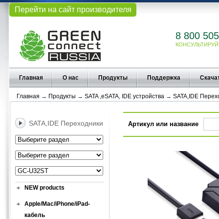
Перейти на сайт производителя
8 800 505
КОНСУЛЬТИРУЙ
Главная
О нас
Продукты
Поддержка
Скача
Главная
→
Продукты
→
SATA ,eSATA, IDE устройства
→
SATA,IDE Перех
SATA,IDE Переходники
Артикул или название
NEW products
Apple/Mac/iPhone/iPad-
кабель