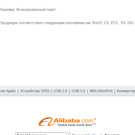
Упаковка: Фольгированный пакет.
Продукция соответствует следующим сертификатам: RoHS, CE, FCC, TIA, ISO
ели Apple
|
Устройства SATA
|
USB 2.0
|
USB 3.0
|
MHL/SlimPort
|
Конверте