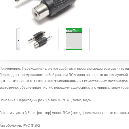
Применение: Переходник является удобным и простым средством сменить оди
Переходник представляет собой разъем RCA моно на широко используемый 
ДОПОЛНИТЕЛЬНОЕ ОПИСАНИЕ:Выполненный из качественных материалов, пе
долговечно, обеспечивая чистую передачу аудиосигнала с минимальным уров
Описание: Переходник jack 3,5 mm M/RCA F, моно, медь.
Разъёмы: джек 3,5 mm [штекер] моно/ RCA [гнездо], никелированные контакты
Тип оболочки: PVC (ПВХ)