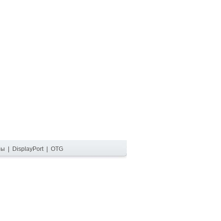
ры
|
DisplayPort
|
OTG