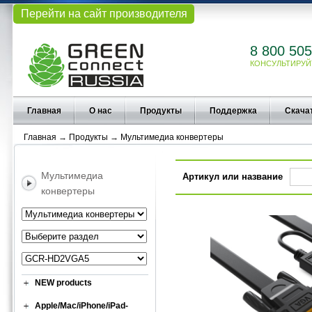
Перейти на сайт производителя
8 800 505
КОНСУЛЬТИРУЙ
Главная
О нас
Продукты
Поддержка
Скача
Главная
→
Продукты
→
Мультимедиа конвертеры
Мультимедиа
Артикул или название
конвертеры
NEW products
Apple/Mac/iPhone/iPad-