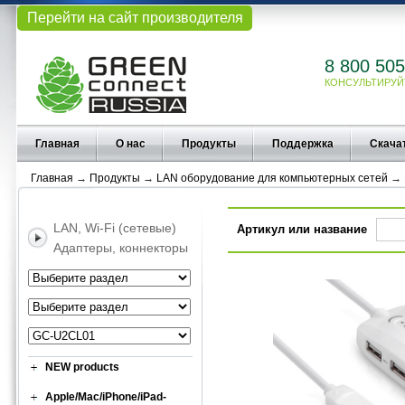
Перейти на сайт производителя
8 800 505
КОНСУЛЬТИРУЙ
Главная
О нас
Продукты
Поддержка
Скача
Главная
→
Продукты
→
LAN оборудование для компьютерных сетей
→
LAN, Wi-Fi (сетевые)
Артикул или название
Адаптеры, коннекторы
NEW products
Apple/Mac/iPhone/iPad-