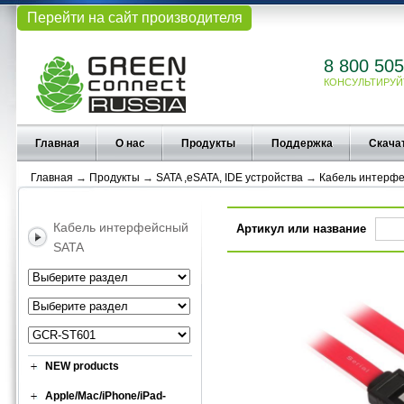
Перейти на сайт производителя
8 800 505
КОНСУЛЬТИРУЙ
Главная
О нас
Продукты
Поддержка
Скача
Главная
→
Продукты
→
SATA ,eSATA, IDE устройства
→
Кабель интерф
Кабель интерфейсный
Артикул или название
SATA
NEW products
Apple/Mac/iPhone/iPad-