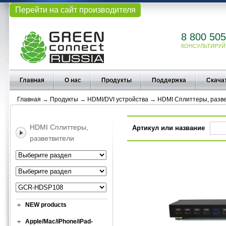
Перейти на сайт производителя
8 800 505
КОНСУЛЬТИРУЙ
Главная
О нас
Продукты
Поддержка
Скача
Главная
→
Продукты
→
HDMI/DVI устройства
→
HDMI Сплиттеры, разв
HDMI Сплиттеры,
Артикул или название
разветвители
NEW products
Apple/Mac/iPhone/iPad-