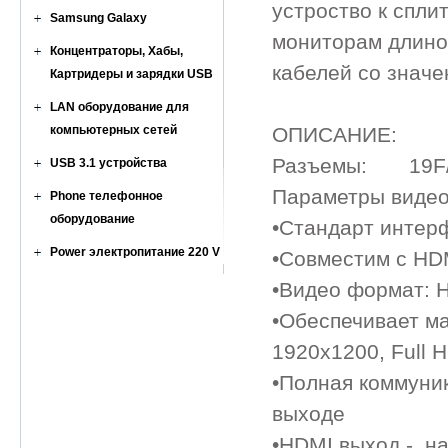
устроство к спли
Samsung Galaxy
мониторам длино
Концентраторы, Хабы,
кабелей со знач
Картридеры и зарядки USB
LAN оборудование для
компьютерных сетей
ОПИСАНИЕ:
Разъемы: 19F/8x
USB 3.1 устройства
Параметры видео
Phone телефонное
оборудование
•Стандарт интер
Power электропитание 220 V
•Совместим с HDMI
•Видео формат: H
•Обеспечивает м
1920х1200, Full H
•Полная коммуни
выходе
•HDMI выход - на