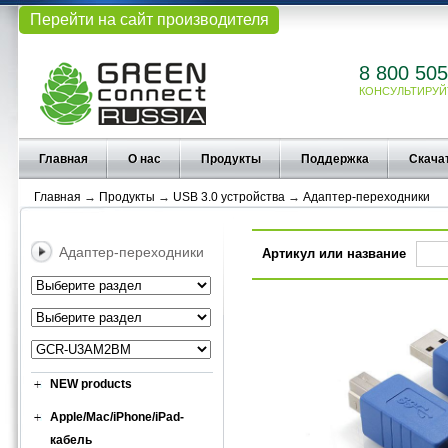
Перейти на сайт производителя
8 800 505
КОНСУЛЬТИРУЙ
Главная
О нас
Продукты
Поддержка
Скача
Главная
→
Продукты
→
USB 3.0 устройства
→
Адаптер-переходники
Адаптер-переходники
Артикул или название
NEW products
Apple/Mac/iPhone/iPad-
кабель