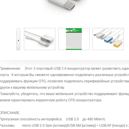
Применение: Этот 2-портовый USB 2.0 концентратор может разветвить один
порта. К которым Вы сможете одновременно подключить различные устройств
поддерживать функции OTG, позволяя подключать периферийные устройства, 
другое к вашему мобильному устройтву.
Пожалуйста, убедитесь, что ваше мобильное устройство поддерживает функц
можем гарантировать корректную работу OTG концентратора.
ОПИСАНИЕ:
Пропускная способность интерфейса: USB 2.0 до 480 Мбит/с
Разъемы: micro USB 2.0 5pin [штекер]/USB AM [штекер] > USB AF [гнездо] x 