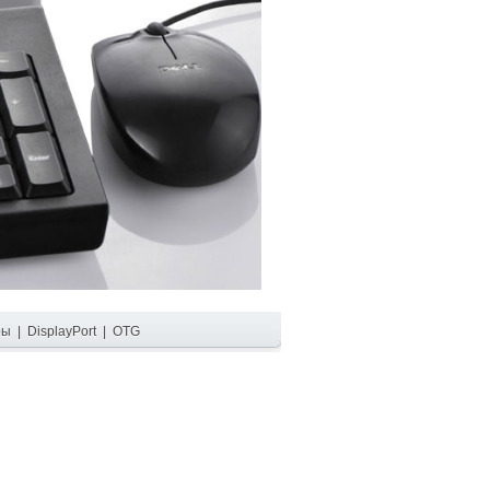
ры
|
DisplayPort
|
OTG