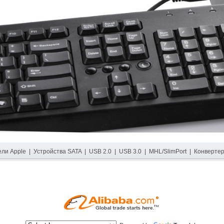
ели Apple
|
Устройства SATA
|
USB 2.0
|
USB 3.0
|
MHL/SlimPort
|
Конверте