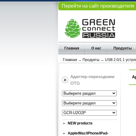
Перейти на сайт производителя
Главная
О нас
Продукты
Главная
→
Продукты
→
USB 2.0/1.1 устро
Адаптер-переходники
А
OTG
NEW products
Apple/Mac/iPhone/iPad-