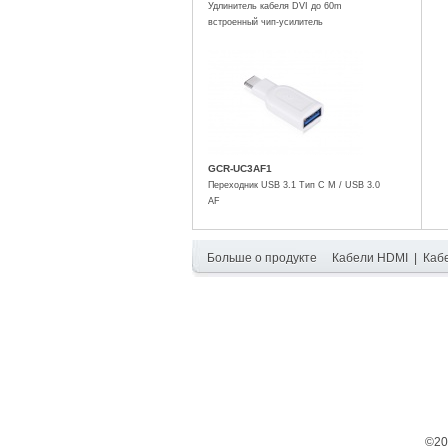
Удлинитель кабеля DVI до 60m
встроенный чип-усилитель
GCR-UC3AF1
Переходник USB 3.1 Тип C M / USB 3.0
AF
Больше о продукте
Кабели HDMI
|
Каб
©20