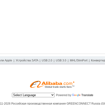
ели Apple
|
Устройства SATA
|
USB 2.0
|
USB 3.0
|
MHL/SlimPort
|
Конверте
Powered by
Translate
11-2026 Российская производственная компания
GREENCONNECT Russia (G