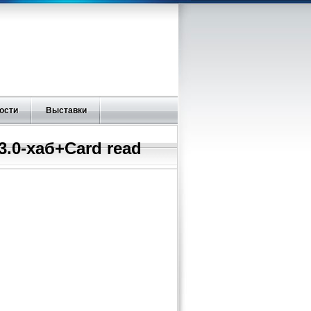
ости
Выставки
3.0-хаб+Card read