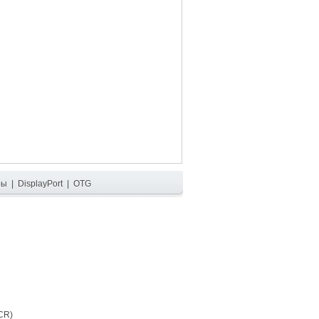
ры
|
DisplayPort
|
OTG
CR)