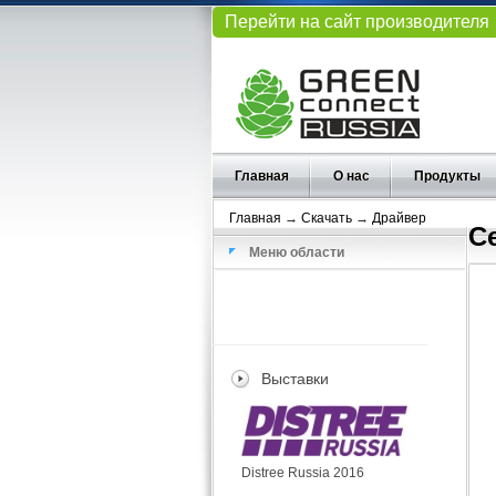
Перейти на сайт производителя
Главная
О нас
Продукты
Главная
→
Скачать
→
Драйвер
С
Меню области
Выставки
Distree Russia 2016