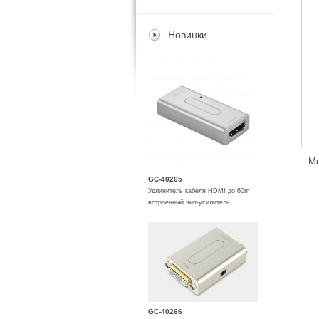
Новинки
Мо
GC-40265
Удлинитель кабеля HDMI до 60m
встроенный чип-усилитель
GC-40266