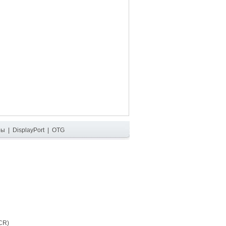
ры
|
DisplayPort
|
OTG
CR)