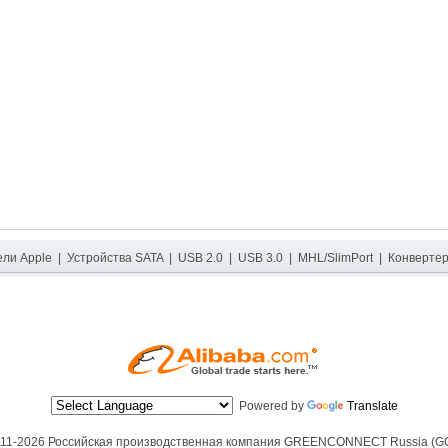
ели Apple
|
Устройства SATA
|
USB 2.0
|
USB 3.0
|
MHL/SlimPort
|
Конверте
Powered by
Translate
11-2026 Российская производственная компания
GREENCONNECT Russia (G