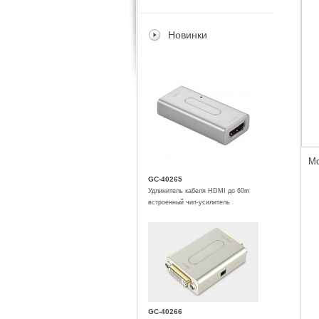
Новинки
Мо
GC-40265
Удлинитель кабеля HDMI до 60m
встроенный чип-усилитель
GC-40266