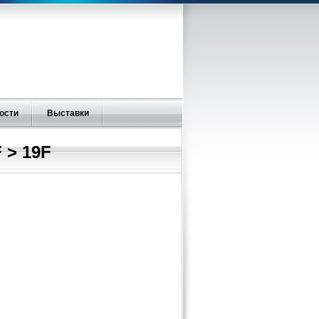
ости
Выставки
 > 19F